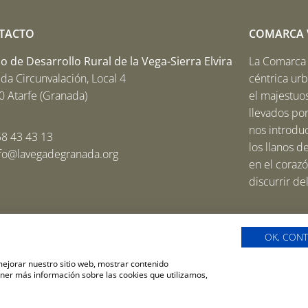
TACTO
COMARCA V
 de Desarrollo Rural de la Vega-Sierra Elvira
La Comarca V
da Circunvalación, Local 4
céntrica ur
 Atarfe (Granada)
el majestuos
llevados por
nos introduc
8 43 43 13
los llanos d
nfo@lavegadegranada.org
en el corazó
discurrir de
OK, CONT
 mejorar nuestro sitio web, mostrar contenido
Política de pr
ener más información sobre las cookies que utilizamos,