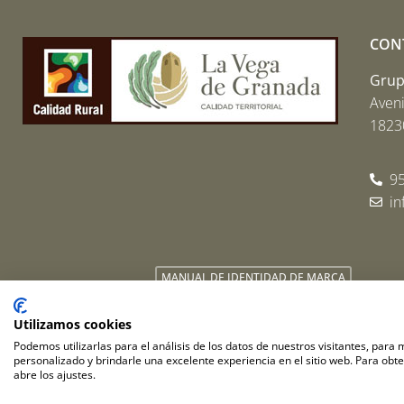
CON
Grupo
Aveni
18230
95
i
MANUAL DE IDENTIDAD DE MARCA
Utilizamos cookies
Podemos utilizarlas para el análisis de los datos de nuestros visitantes, para
2026 PROMOVEGA | Todos los derechos reservados
personalizado y brindarle una excelente experiencia en el sitio web. Para obt
abre los ajustes.