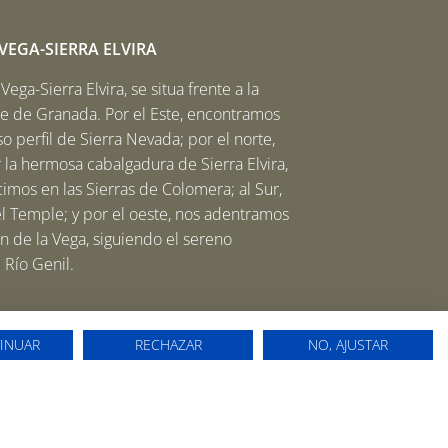
EGA-SIERRA ELVIRA
ega-Sierra Elvira, se situa frente a la
be de Granada. Por el Este, encontramos
o perfil de Sierra Nevada; por el norte,
 la hermosa cabalgadura de Sierra Elvira,
imos en las Sierras de Colomera; al Sur,
el Temple; y por el oeste, nos adentramos
n de la Vega, siguiendo el sereno
l Río Genil.
INUAR
RECHAZAR
NO, AJUSTAR
ivacidad
Política de cookies
Aviso legal