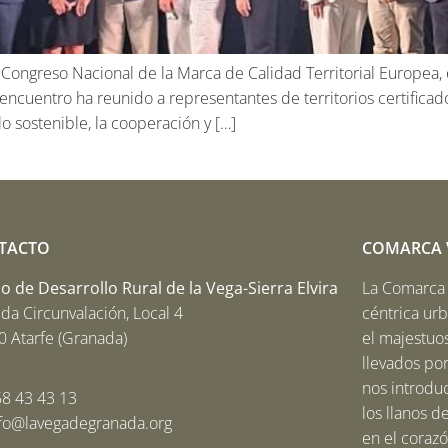
Congreso Nacional de la Marca de Calidad Territorial Europea,
encuentro ha reunido a representantes de territorios certifica
 sostenible, la cooperación y […]
TACTO
COMARCA V
 de Desarrollo Rural de la Vega-Sierra Elvira
La Comarca V
da Circunvalación, Local 4
céntrica ur
 Atarfe (Granada)
el majestuos
llevados por
nos introduc
8 43 43 13
los llanos d
nfo@lavegadegranada.org
en el corazó