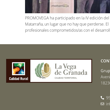
PROMOVEGA ha participado en la IV edición del 
Matarraña, un lugar que no hay que perderse. El 
profesionales comprometidos/as con el desarrollo
CON
Grupo
Aveni
18230
95
i